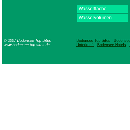
Wasserfläche
Wasservolumen
© 2007 Bodensee Top Sites
Bodensee Top Sites
-
Bodensee
www.bodensee-top-sites.de
Unterkunft
-
Bodensee Hotels
-