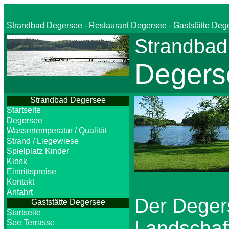
Strandbad Degersee - Restaurant Degersee - Gaststätte Deg
Strandbad
Degers
Strandbad Degersee
Startseite
Degersee
Wassertemperatur / Qualität
Strand / Liegewiese
Spielplatz Kinder
Kiosk
Eintrittspreise
Kontakt
Anfahrt
Der Degers
Gaststätte Degersee
Startseite
Landschaf
See Terrasse