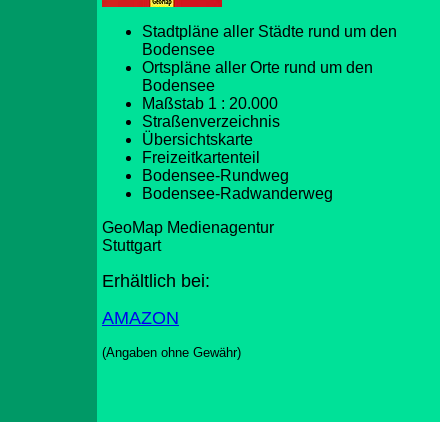
Stadtpläne aller Städte rund um den
Bodensee
Ortspläne aller Orte rund um den
Bodensee
Maßstab 1 : 20.000
Straßenverzeichnis
Übersichtskarte
Freizeitkartenteil
Bodensee-Rundweg
Bodensee-Radwanderweg
GeoMap Medienagentur
Stuttgart
Erhältlich bei:
AMAZON
(Angaben ohne Gewähr)