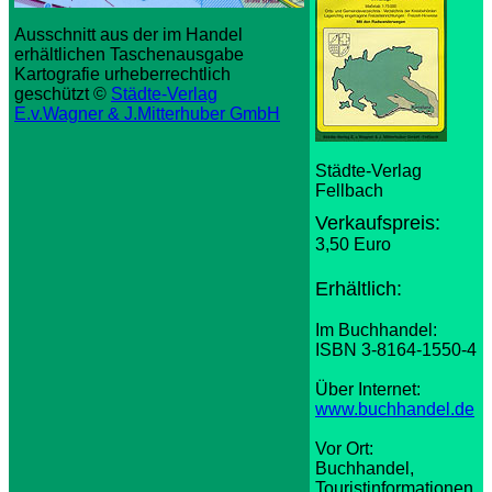
Ausschnitt aus der im Handel
erhältlichen Taschenausgabe
Kartografie urheberrechtlich
geschützt ©
Städte-Verlag
E.v.Wagner & J.Mitterhuber GmbH
Städte-Verlag
Fellbach
Verkaufspreis:
3
,50 Euro
Erhältlich:
Im Buchhandel:
ISBN 3-8164-1550-4
Über Internet:
www.buchhandel.de
Vor Ort:
Buchhandel,
Touristinformationen,