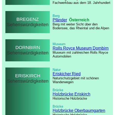
Fachwerkbau aus dem 18. Jahrhundert
Berg
BREGENZ
Pfänder
Österreich
Sehenswürdigkeiten
Berg mit weiter Sicht über den
Bodensee, das Rheintal und die Alpen
Museum
DORNBIRN
Rolls Royce Museum Dornbirn
Sehenswürdigkeiten
Museum mit zahlreichen Rolls Royce
Automobilen
Natur
Eriskicher Ried
ERISKIRCH
Naturschutzgebiet mit schönen
Sehenswürdigkeiten
Wanderwegen
Brücke
Holzbrücke Eriskirch
Historische Holzbrücke
Brücke
Holzbrücke Oberbaumgarten
Historische Holzbrücke