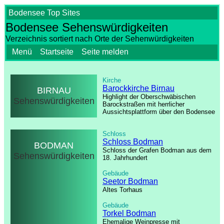
Bodensee Top Sites
Bodensee Sehenswürdigkeiten
Verzeichnis sortiert nach Orte der Sehenwürdigkeiten
Menü
Startseite
Seite melden
Kirche
Barockkirche Birnau
BIRNAU
Highlight der Oberschwäbischen
Sehenswürdigkeiten
Barockstraßen mit herrlicher
Aussichtsplattform über den Bodensee
Schloss
Schloss Bodman
BODMAN
Schloss der Grafen Bodman aus dem
Sehenswürdigkeiten
18. Jahrhundert
Gebäude
Seetor Bodman
Altes Torhaus
Gebäude
Torkel Bodman
Ehemalige Weinpresse mit