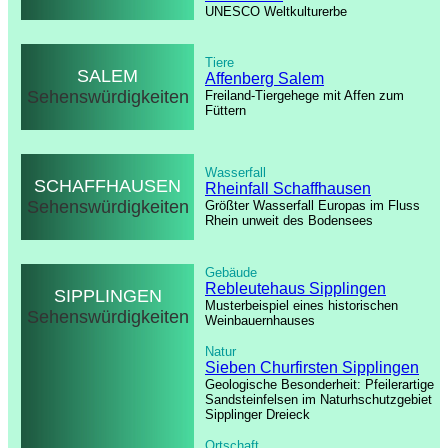
UNESCO Weltkulturerbe
Tiere
SALEM
Affenberg Salem
Sehenswürdigkeiten
Freiland-Tiergehege mit Affen zum
Füttern
Wasserfall
SCHAFFHAUSEN
Rheinfall Schaffhausen
Sehenswürdigkeiten
Größter Wasserfall Europas im Fluss
Rhein unweit des Bodensees
Gebäude
Rebleutehaus Sipplingen
SIPPLINGEN
Musterbeispiel eines historischen
Sehenswürdigkeiten
Weinbauernhauses
Natur
Sieben Churfirsten Sipplingen
Geologische Besonderheit: Pfeilerartige
Sandsteinfelsen im Naturhschutzgebiet
Sipplinger Dreieck
Ortschaft