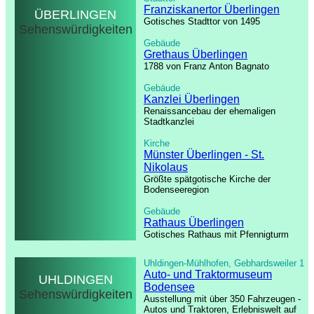
Franziskanertor Überlingen
ÜBERLINGEN
Gotisches Stadttor von 1495
Sehenswürdigkeiten
Gebäude
Grethaus Überlingen
1788 von Franz Anton Bagnato
Gebäude
Kanzlei Überlingen
Renaissancebau der ehemaligen
Stadtkanzlei
Kirche
Münster Überlingen - St.
Nikolaus
Größte spätgotische Kirche der
Bodenseeregion
Gebäude
Rathaus Überlingen
Gotisches Rathaus mit Pfennigturm
Uhldingen-Mühlhofen, Gebhardsweiler 1
Auto- und Traktormuseum
UHLDINGEN
Bodensee
Sehenswürdigkeiten
Ausstellung mit über 350 Fahrzeugen -
Autos und Traktoren, Erlebniswelt auf