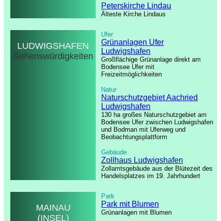
Peterskirche Lindau
Älteste Kirche Lindaus
Ufer
Grünanlagen Ufer
LUDWIGSHAFEN
Ludwigshafen
Sehenswürdigkeiten
Großflächige Grünanlage direkt am
Bodensee Ufer mit
Freizeitmöglichkeiten
Natur
Naturschutzgebiet Aachried
Ludwigshafen
130 ha großes Naturschutzgebiet am
Bodensee Ufer zwischen Ludwigshafen
und Bodman mit Uferweg und
Beobachtungsplattform
Gebäude
Zollhaus Ludwigshafen
Zollamtsgebäude aus der Blütezeit des
Handelsplatzes im 19. Jahrhundert
Park
Park mit Blumen
MAINAU
Grünanlagen mit Blumen
(INSEL)