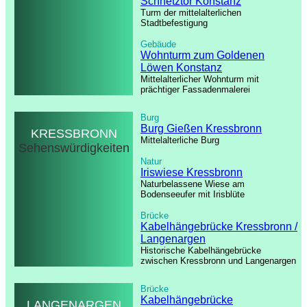
Schnetztor Konstanz
Turm der mittelalterlichen
Stadtbefestigung
Gebäude
Wohnturm zum Goldenen
Löwen Konstanz
Mittelalterlicher Wohnturm mit
prächtiger Fassadenmalerei
Burg
Burg Gießen Kressbronn
KRESSBRONN
Mittelalterliche Burg
Sehenswürdigkeiten
Natur
Iriswiese Kressbronn
Naturbelassene Wiese am
Bodenseeufer mit Irisblüte
Brücke
Kabelhängebrücke Kressbronn /
Langenargen
Historische Kabelhängebrücke
zwischen Kressbronn und Langenargen
Brücke
Kabelhängebrücke
LANGENARGEN