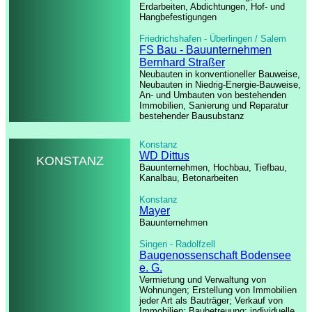
Erdarbeiten, Abdichtungen, Hof- und
Hangbefestigungen
Friedrichshafen - Überlingen / Salem
FS Bau - Bauunternehmen
Bernhard Straßer
Neubauten in konventioneller Bauweise,
Neubauten in Niedrig-Energie-Bauweise,
An- und Umbauten von bestehenden
Immobilien, Sanierung und Reparatur
bestehender Bausubstanz
Konstanz
WD Dittus
KONSTANZ
Bauunternehmen, Hochbau, Tiefbau,
Kanalbau, Betonarbeiten
Konstanz
Mayer
Bauunternehmen
Singen - Radolfzell
Baugenossenschaft Bodensee
e. G.
Vermietung und Verwaltung von
Wohnungen; Erstellung von Immobilien
jeder Art als Bauträger; Verkauf von
Immobilien; Baubetreuung; individuelle