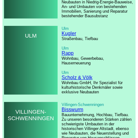
Neubauten in Niedrig-Energie-Bauweise,
An- und Umbauten von bestehenden
Immobilien, Sanierung und Reparatur
bestehender Bausubstanz
Ulm
Kugler
ULM
Straßenbau, Tiefbau
Ulm
Rapp
Wohnbau, Gewerbebau,
Hauserneuerung
Ulm
Scholz & Völk
Wohnbau GmbH, Ihr Spezialist für
kulturhistorische Denkmäler sowie
exklusive Neubauten
Villingen-Schwenningen
Bisswurm
VILLINGEN-
Bauunternehmung, Hochbau, Tiefbau.
SCHWENNINGEN
Zu unseren besonderen Stärken zählen
schwierigste Umbauten in der
historischen Villinger Altstadt, ebenso
wie Neubauten, die Neuerstellung und
Reparatur von Hausanschlüssen