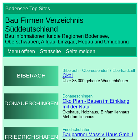
Bodensee Top Sites
Bau Firmen Verzeichnis
Süddeutschland
Bau Informationen für die Regionen Bodensee,
Oberschwaben, Allgäu, Linzgau, Hegau und Umgebung
Menü öffnen
Startseite
Seite melden
Biberach - Oberessendorf / Eberhardzell
BIBERACH
Okal
Über 85.000 gebaute Wunschhäuser
Donaueschingen
Öko Plan - Bauen im Einklang
DONAUESCHINGEN
mit der Natur
Ökohaus, Holzhaus, Einfamilienhaus,
Mehrfamilienhaus
Friedrichshafen
Baupartner Massiv-Haus GmbH
FRIEDRICHSHAFEN
Hausbau, wie es sich Bauherren