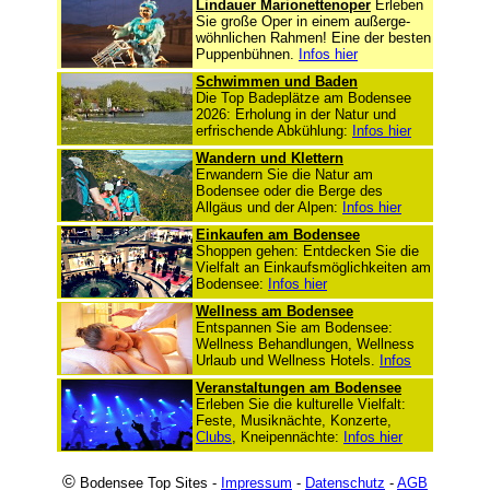
Lindauer Marionettenoper
Erleben
Sie große Oper in einem außerge-
wöhnlichen Rahmen! Eine der besten
Puppenbühnen.
Infos hier
Schwimmen und Baden
Die Top Badeplätze am Bodensee
2026: Erholung in der Natur und
erfrischende Abkühlung:
Infos hier
Wandern und Klettern
Erwandern Sie die Natur am
Bodensee oder die Berge des
Allgäus und der Alpen:
Infos hier
Einkaufen am Bodensee
Shoppen gehen: Entdecken Sie die
Vielfalt an Einkaufsmöglichkeiten am
Bodensee:
Infos hier
Wellness am Bodensee
Entspannen Sie am Bodensee:
Wellness Behandlungen, Wellness
Urlaub und Wellness Hotels.
Infos
Veranstaltungen am Bodensee
Erleben Sie die kulturelle Vielfalt:
Feste, Musiknächte, Konzerte,
Clubs
, Kneipennächte:
Infos hier
©
Bodensee Top Sites -
Impressum
-
Datenschutz
-
AGB